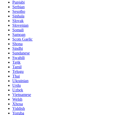
Punjabi
Serbian
Sesotho
Sinhala
Slovak
Slovenian
Somali
Samoan
Scots Gaelic
Shona
Sindhi
Sundanese
Swahili
Tajik
Tamil
Telugu
Thai
Ukrainian
Urdu
Uzbek
Vietnamese
Welsh
Xhosa
Yiddish
Yoruba