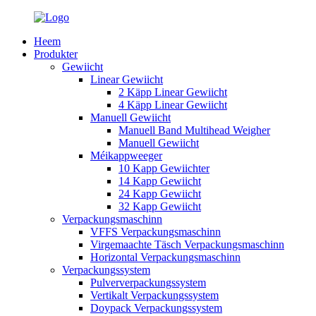
Heem
Produkter
Gewiicht
Linear Gewiicht
2 Käpp Linear Gewiicht
4 Käpp Linear Gewiicht
Manuell Gewiicht
Manuell Band Multihead Weigher
Manuell Gewiicht
Méikappweeger
10 Kapp Gewiichter
14 Kapp Gewiicht
24 Kapp Gewiicht
32 Kapp Gewiicht
Verpackungsmaschinn
VFFS Verpackungsmaschinn
Virgemaachte Täsch Verpackungsmaschinn
Horizontal Verpackungsmaschinn
Verpackungssystem
Pulververpackungssystem
Vertikalt Verpackungssystem
Doypack Verpackungssystem