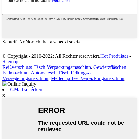
Schreift Är Noriicht hei a schéckt se eis
© Copyright - 2010-2022: All Rechter reservéiert.
Hot Produkter
-
Sitemap
Reißverschluss-Täsch-Verpackungsmaschinn
,
Gewierzfläschen
Fëllmaschinn
,
Automatesch Täsch Fëllungs- a
Versiegelungsmaschinn
,
Mëllechpulver Verpackungsmaschinn
,
E-Mail schécken
x