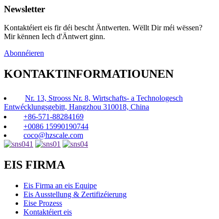
Newsletter
Kontaktéiert eis fir déi bescht Äntwerten. Wëllt Dir méi wëssen?
Mir kënnen Iech d'Äntwert ginn.
Abonnéieren
KONTAKTINFORMATIOUNEN
Nr. 13, Strooss Nr. 8, Wirtschafts- a Technologesch
Entwécklungsgebitt, Hangzhou 310018, China
+86-571-88284169
+0086 15990190744
coco@hzscale.com
EIS FIRMA
Eis Firma an eis Equipe
Eis Ausstellung & Zertifizéierung
Eise Prozess
Kontaktéiert eis