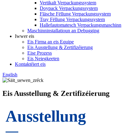
Vertikalt Verpackungssystem
Doypack Verpackungssystem
Fläsche Fëllung Verpackungssystem
Tray Fëllung Verpackungssystem
Hallefautomatesch Verpackungsmaschinn
Maschinninstallatioun an Debugging
Iwwer eis
Eis Firma an eis Equipe
Eis Ausstellung & Zertifizéierung
Eise Prozess
Eis Neiegkeeten
Kontaktéiert eis
English
Eis Ausstellung & Zertifizéierung
Ausstellung