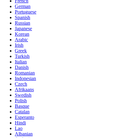
French
German
Portuguese
Spanish
Russian
Japanese
Korean
Arabic
Irish
Greek
Turkish
Italian
Danish
Romanian
Indonesian
Czech
Afrikaans
Swedish
Polish
Basque
Catalan
Esperanto
Hindi
Lao
Albanian