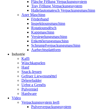
Fläsche Fëllung Verpackungssystem
Tray Fëllung Verpackungssystem
Hallefautomatesch Verpackungsmaschinn
Aner Maschinn
Fërderband
Inspektiounsmaschinn
Rotatiounsdësch
Kappmaschinn
Versiegelungsmaschinn
Etikettéierungsmaschinn
Schrumpfverpackungsmaschinn
Aarbechtsplattform
Industrie
Kaffi
Wäschkapselen
Hanf
Snack-Iessen
Gefruer Liewensmëttel
Déierefudder
Uebst a Geméis
Pulvermiel
Hardware
Video
Verpackungssystem leeft
Pulververpackungssystem